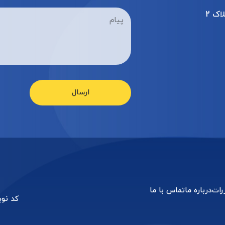
اک 2
ارسال
رات
درباره ما
تماس با ما
کد نو