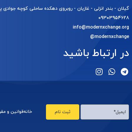
گیلان - بندر انزلی - غازیان - روبروی دهکده ساحلی کوچه جوادی پل
09303954628
info@modernxchange.org
modernxchange@
در ارتباط باشید
ثبت نام
خانه
قوانین و مقر