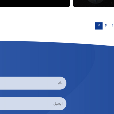
۳
۲
۱